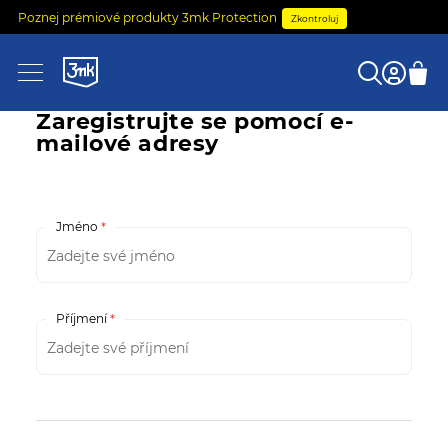
Poznej prémiové produkty 3mk Protection
Zkontroluj
0
Zaregistrujte se pomocí e-
mailové adresy
Jméno
Příjmení