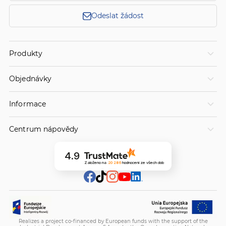
Odeslat žádost
Produkty
Objednávky
Informace
Centrum nápovědy
4.9
Založeno na
20 286
hodnocení
ze všech dob
Realizes a project co-financed by European funds with the support of the