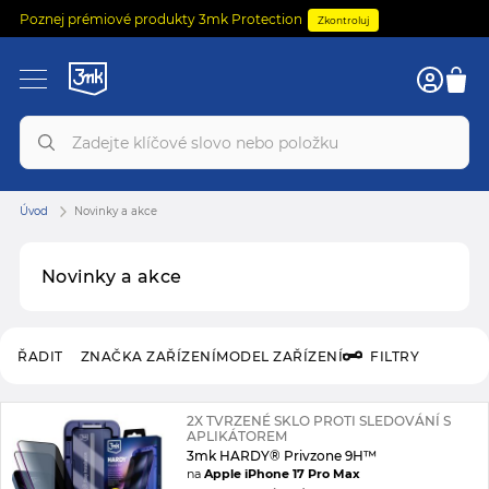
Poznej prémiové produkty 3mk Protection
Zkontroluj
0
Úvod
Novinky a akce
Novinky a akce
ŘADIT
ZNAČKA ZAŘÍZENÍ
MODEL ZAŘÍZENÍ
FILTRY
2X TVRZENÉ SKLO PROTI SLEDOVÁNÍ S
APLIKÁTOREM
3mk HARDY® Privzone 9H™
na
Apple iPhone 17 Pro Max