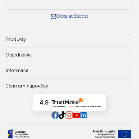
Odeslat žádost
Produkty
Objednávky
Informace
Centrum nápovědy
4.9
Založeno na
20 284
hodnocení
ze všech dob