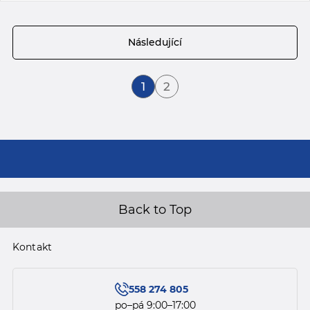
Stránka
Následující
Právě si prohlížíte stránku
Stránka
1
2
Back to Top
Kontakt
558 274 805
po–pá 9:00–17:00